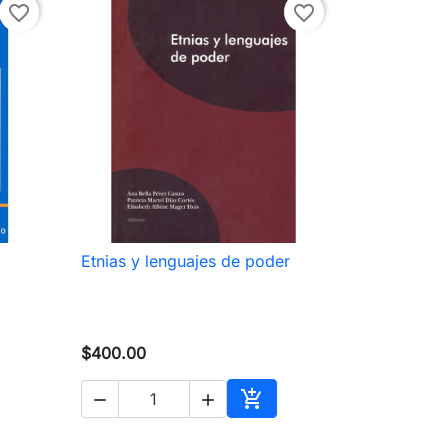
favorite_border
favorite_border
Etnias y lenguajes de poder

Vista rápida
$400.00



ir al carrito
Añadir al carrito