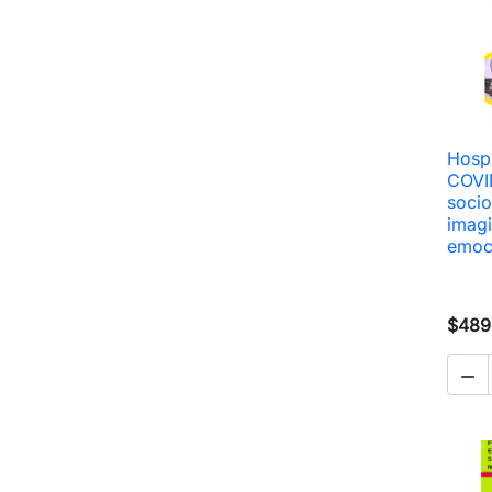
Hospi
COVID
socio
imagi
emoci
$489
