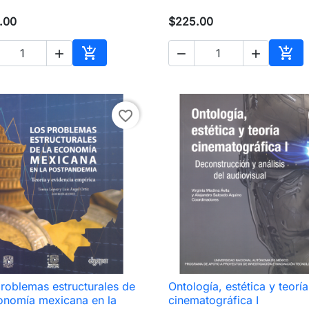
.00
$225.00





Añadir al carrito
Añad
favorite_border
roblemas estructurales de
Ontología, estética y teoría

Vista rápida

Vista rápida
onomía mexicana en la
cinematográfica I