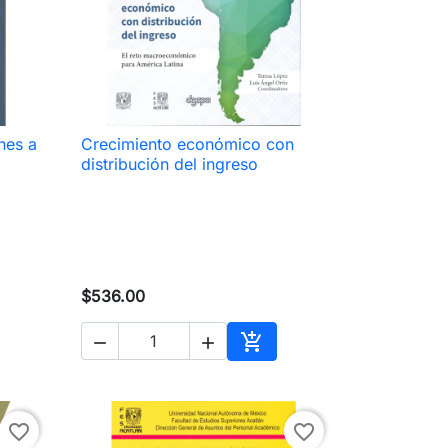
nes a
Crecimiento económico con

Vista rápida
distribución del ingreso
$536.00



ir al carrito
Añadir al carrito
favorite_border
favorite_border