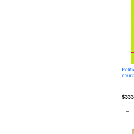
Polít
neuro
$333
