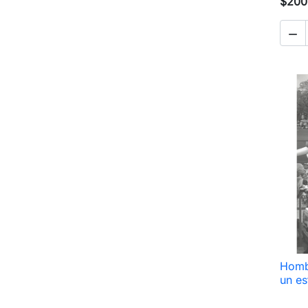
$200

Homb
un es