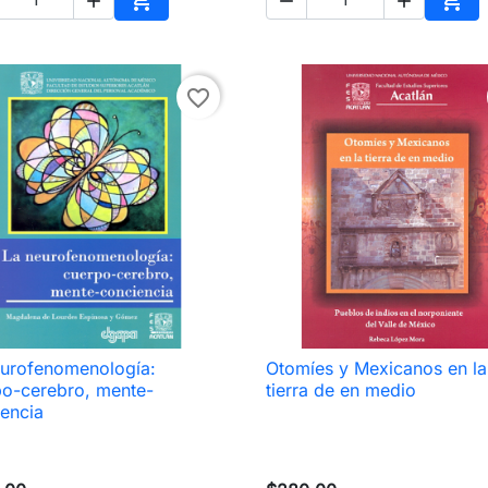





Añadir al carrito
Añad
favorite_border
eurofenomenología:
Otomíes y Mexicanos en la

Vista rápida

Vista rápida
po-cerebro, mente-
tierra de en medio
encia