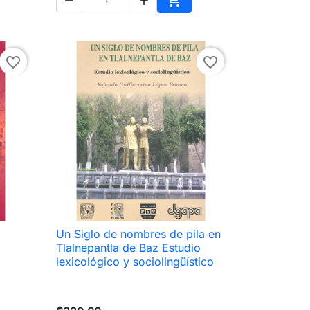



ir al carrito
Añadir al carrito
favorite_border
favorite_border
Un Siglo de nombres de pila en

Vista rápida
Tlalnepantla de Baz Estudio
lexicológico y sociolingüístico