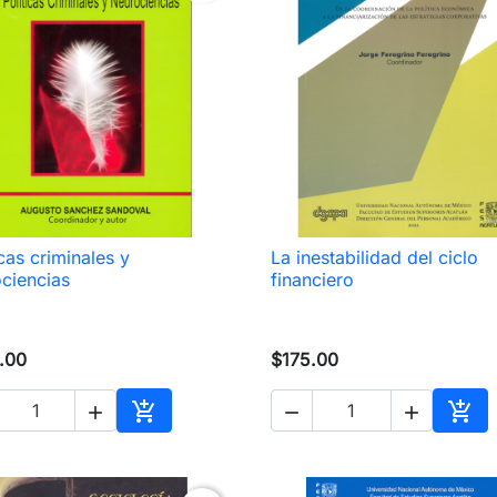
icas criminales y
La inestabilidad del ciclo

Vista rápida

Vista rápida
ciencias
financiero
.00
$175.00





Añadir al carrito
Añad