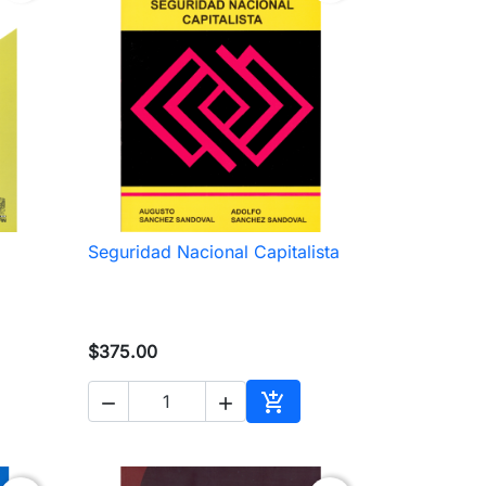
Seguridad Nacional Capitalista

Vista rápida
$375.00



ir al carrito
Añadir al carrito