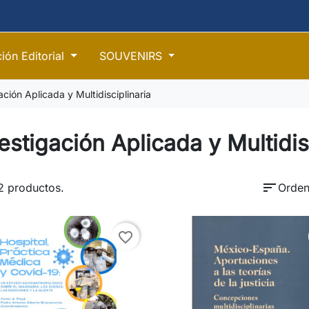
ión Editorial
SOUVENIRS
ación Aplicada y Multidisciplinaria
estigación Aplicada y Multidis
sort
2 productos.
Orden
favorite_border