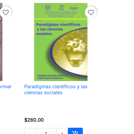
favorite_border
favorite_border
formar
Paradigmas científicos y las

Vista rápida
ciencias sociales
$260.00