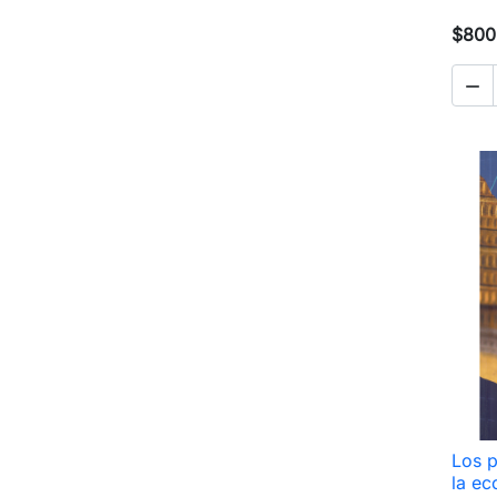
$800

Los p
la ec