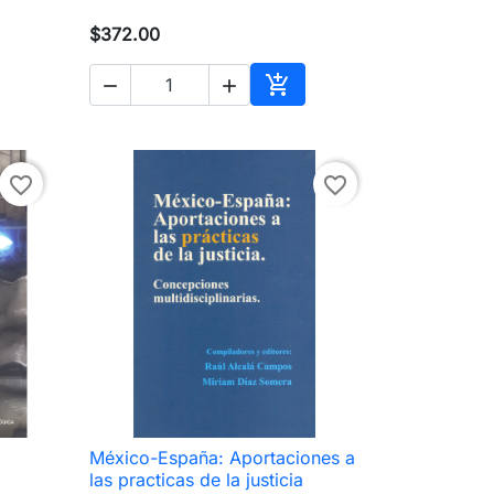
$372.00



ir al carrito
Añadir al carrito
favorite_border
favorite_border
México-España: Aportaciones a

Vista rápida
las practicas de la justicia