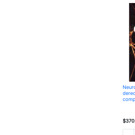
Neuro
derec
comp
$370