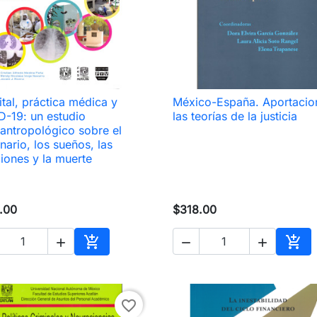
tal, práctica médica y
México-España. Aportacio

Vista rápida

Vista rápida
-19: un estudio
las teorías de la justicia
antropológico sobre el
nario, los sueños, las
ones y la muerte
.00
$318.00





Añadir al carrito
Añad
favorite_border