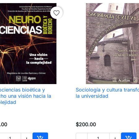
favorite_border
ciencias bioética y
Sociología y cultura trans

Vista rápida

Vista rápida
ho una visión hacia la
la universidad
lejidad
.00
$200.00