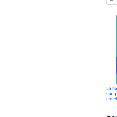

La n
cuer
conci