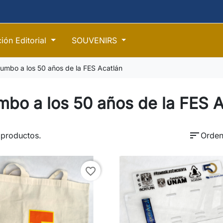
ión Editorial
SOUVENIRS
umbo a los 50 años de la FES Acatlán
bo a los 50 años de la FES A
sort
 productos.
Orden
favorite_border