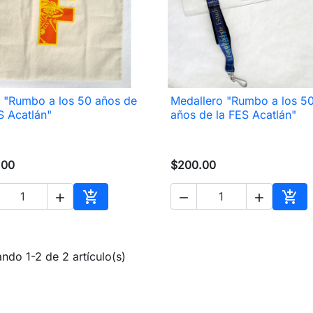
 "Rumbo a los 50 años de
Medallero "Rumbo a los 5

Vista rápida

Vista rápida
S Acatlán"
años de la FES Acatlán"
.00
$200.00





Añadir al carrito
Añad
ndo 1-2 de 2 artículo(s)