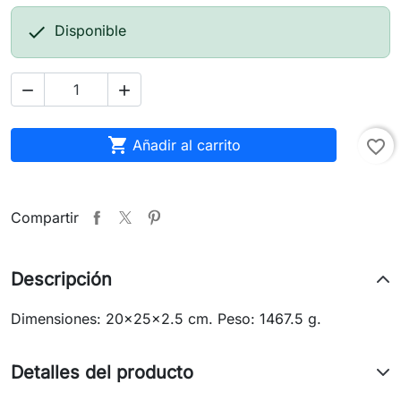

Disponible



Añadir al carrito
favorite_border
Compartir
Descripción
Dimensiones: 20x25x2.5 cm. Peso: 1467.5 g.
Detalles del producto