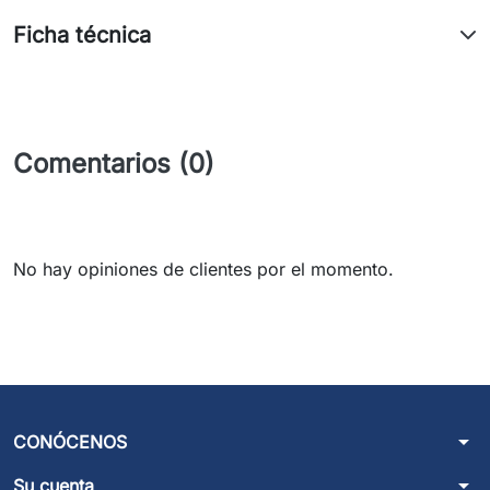
Ficha técnica
Comentarios (0)
No hay opiniones de clientes por el momento.
arrow_drop_down
CONÓCENOS
arrow_drop_down
Su cuenta