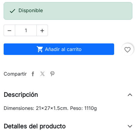

Disponible



Añadir al carrito
favorite_border
Compartir
Descripción
Dimensiones: 21x27x1.5cm. Peso: 1110g
Detalles del producto