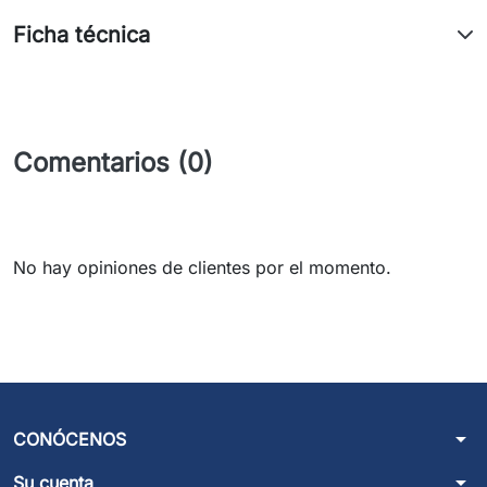
Ficha técnica
Comentarios (0)
No hay opiniones de clientes por el momento.
arrow_drop_down
CONÓCENOS
arrow_drop_down
Su cuenta