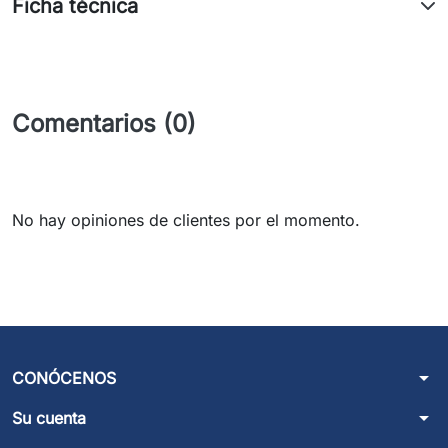
Ficha técnica
Comentarios (0)
No hay opiniones de clientes por el momento.
arrow_drop_down
CONÓCENOS
arrow_drop_down
Su cuenta