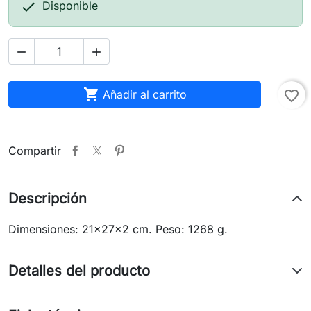

Disponible



Añadir al carrito
favorite_border
Compartir
Descripción
Dimensiones: 21x27x2 cm. Peso: 1268 g.
Detalles del producto